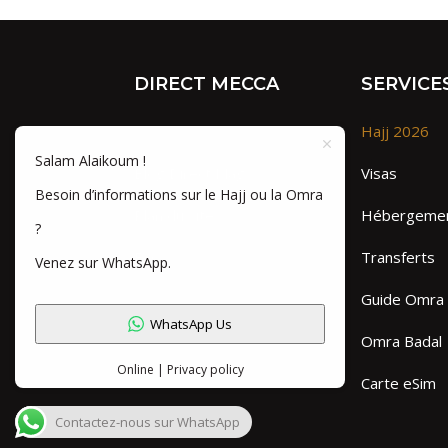
DIRECT MECCA
SERVICE
Qui sommes-nous ?
Hajj 2026
Salam Alaikoum !
Blog Direct Mag
Visas
Besoin d’informations sur le Hajj ou la Omra
Plan du site
Hébergeme
?
FAQ
Transferts
Venez sur WhatsApp.
Guide Omra
WhatsApp Us
Omra Badal
Online | Privacy policy
Carte eSim
Contactez-nous sur WhatsApp