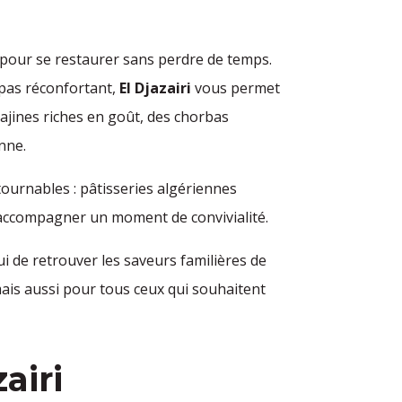
de pour se restaurer sans perdre de temps.
epas réconfortant,
El Djazairi
vous permet
tajines riches en goût, des chorbas
nne.
urnables : pâtisseries algériennes
 accompagner un moment de convivialité.
ui de retrouver les saveurs familières de
 mais aussi pour tous ceux qui souhaitent
airi